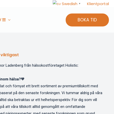
Klientportal
Swedish
▼
BOKA TID
Y
viktigast
inor Ladenberg från hälsokostföretaget Holistic:
 inom hälsa?
🧡
cklat och förnyat ett brett sortiment av premiumtillskott med
r baserat på den senaste forskningen. Vi tummar aldrig på våra
alltid ska betraktas ur ett helhetsperspektiv. För dig som vill
 på att våra tillskott alltid genomgått en omfattande
med näringsexperter, med senaste forskningen som grund.