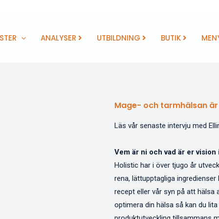
STER
ANALYSER
UTBILDNING
BUTIK
MEN
Mage- och tarmhälsan är 
Läs vår senaste intervju med Ell
Vem är ni och vad är er vision
Holistic har i över tjugo år utve
rena, lättupptagliga ingrediense
recept eller vår syn på att hälsa 
optimera din hälsa så kan du lita
produktutveckling tillsammans 