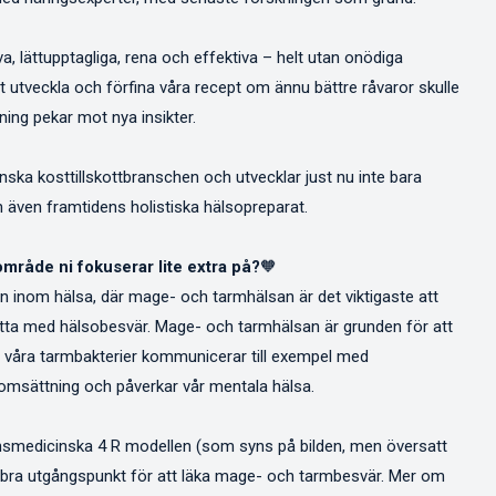
a, lättupptagliga, rena och effektiva – helt utan onödiga
r att utveckla och förfina våra recept om ännu bättre råvaror skulle
kning pekar mot nya insikter.
nska kosttillskottbranschen och utvecklar just nu inte bara
 även framtidens holistiska hälsopreparat.
område ni fokuserar lite extra på?
🧡
n inom hälsa, där mage- och tarmhälsan är det viktigaste att
lrätta med hälsobesvär. Mage- och tarmhälsan är grunden för att
h våra tarmbakterier kommunicerar till exempel med
omsättning och påverkar vår mentala hälsa.
onsmedicinska 4 R modellen (som syns på bilden, men översatt
en bra utgångspunkt för att läka mage- och tarmbesvär. Mer om