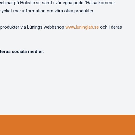
ewebinar på Holistic.se samt i vår egna podd ”Hälsa kommer
u mycket mer information om våra olika produkter.
cs produkter via Lünings webbshop
www.luninglab.se
och i deras
 deras sociala medier: