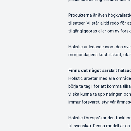
Produkterna är även högkvalitativ
tillsatser. Vi står alltid redo fö
tillgängliggöras eller om ny fors
Holistic är ledande inom den sve
morgondagens kosttillskott, utan
Finns det något särskilt hälso
Holistic arbetar med alla område
börja ta tag i för att komma til
vi ska kunna ta upp näringen oc
immunförsvaret, styr vår ämnes
Holistic förespråkar den funkti
till svenska). Denna modell är 