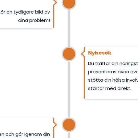
år en tydligare bild av
dina problem!
Nybesök
Du träffar din näring
presenteras även ev
stötta din hälsa invo
startar med direkt.
gen och går igenom din