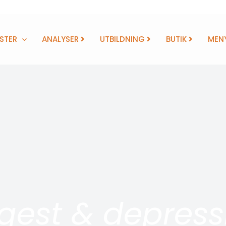
STER
ANALYSER
UTBILDNING
BUTIK
MEN
gest & depress