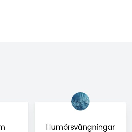
em
Humörsvängningar