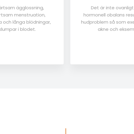
rtsam ägglossning,
Det är inte ovanligt
tsam menstruation,
hormonell obalans resu
a och långa blödningar,
hudproblem så som ex
klumpar i blodet.
akne och eksem