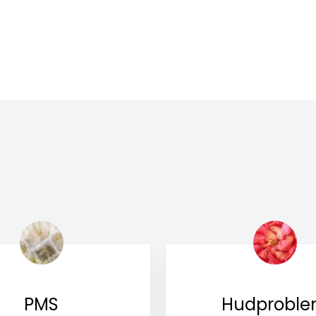
PMS
Hudprobl