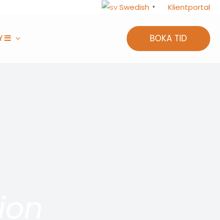
Klientportal
Swedish
▼
BOKA TID
Y
ion