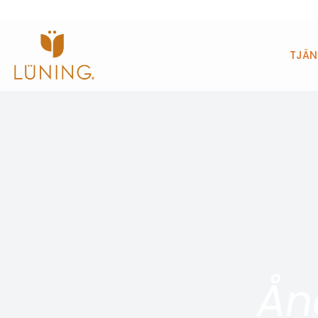
TJÄN
Ån