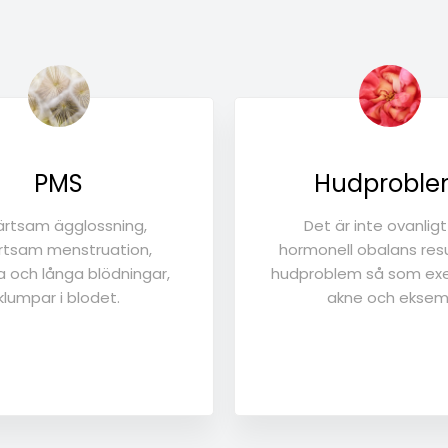
PMS
Hudprobl
rtsam ägglossning,
Det är inte ovanligt
tsam menstruation,
hormonell obalans resu
a och långa blödningar,
hudproblem så som ex
klumpar i blodet.
akne och eksem