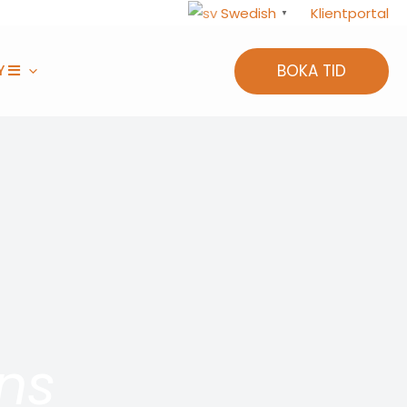
Klientportal
Swedish
▼
BOKA TID
Y
ns