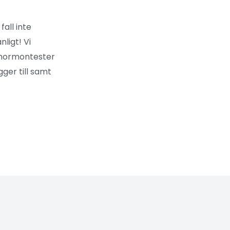
fall inte
ligt! Vi
 hormontester
gger till samt