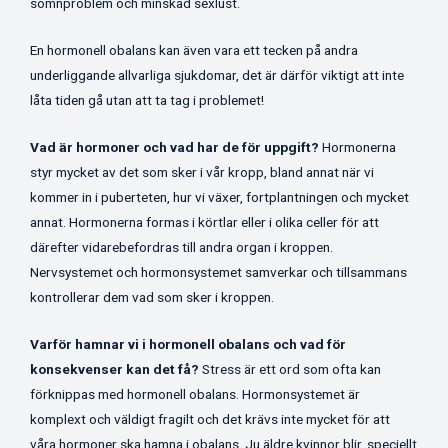
sömnproblem och minskad sexlust.
En hormonell obalans kan även vara ett tecken på andra
underliggande allvarliga sjukdomar, det är därför viktigt att inte
låta tiden gå utan att ta tag i problemet!
Vad är hormoner och vad har de för uppgift?
Hormonerna
styr mycket av det som sker i vår kropp, bland annat när vi
kommer in i puberteten, hur vi växer, fortplantningen och mycket
annat. Hormonerna formas i körtlar eller i olika celler för att
därefter vidarebefordras till andra organ i kroppen.
Nervsystemet och hormonsystemet samverkar och tillsammans
kontrollerar dem vad som sker i kroppen.
Varför hamnar vi i hormonell obalans och vad för
konsekvenser kan det få?
Stress är ett ord som ofta kan
förknippas med hormonell obalans. Hormonsystemet är
komplext och väldigt fragilt och det krävs inte mycket för att
våra hormoner ska hamna i obalans. Ju äldre kvinnor blir, speciellt