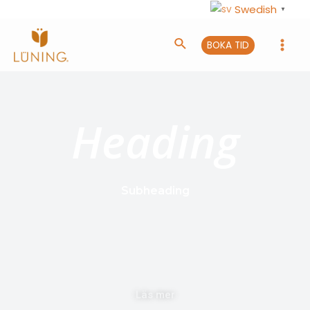
Swedish
▼
BOKA TID
Heading
Subheading
Läs mer