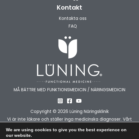
Kontakt
Kontakta oss
FAQ
MÅ BÄTTRE MED FUNKTIONSMEDICIN / NÄRINGSMEDICIN
Copyright © 2026 Lüning Näringsklinik
Vi är inte läkare och ställer inga medicinska diagnoser. Vårt
fokus är att stödja kroppens egna funktioner genom kost,
We are using cookies to give you the best experience on
livsstil och näringsämnen.Vid sjukdom eller allvarliga besvär
our website.