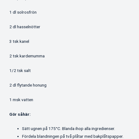
1 dl solrosfrön
2 dl hasselnötter
3 tsk kanel
2 tsk kardemumma
1/2 tsk salt
2 dl flytande honung
1 msk vatten
Gör såhär:
Sätt ugnen på 175°C. Blanda ihop alla ingredienser.
Fördela blandningen på två plåtar med bakplåtspapper.