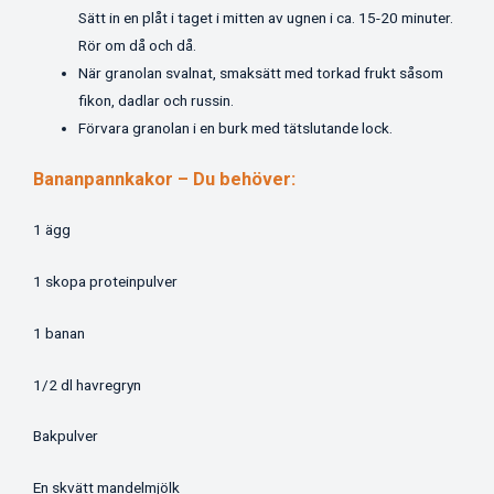
Sätt in en plåt i taget i mitten av ugnen i ca. 15-20 minuter.
Rör om då och då.
När granolan svalnat, smaksätt med torkad frukt såsom
fikon, dadlar och russin.
Förvara granolan i en burk med tätslutande lock.
Bananpannkakor – Du behöver:
1 ägg
1 skopa proteinpulver
1 banan
1/2 dl havregryn
Bakpulver
En skvätt mandelmjölk