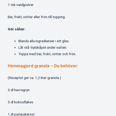
1 tsk vaniljpulver
Bär, frukt, nötter eller frön till topping.
Gör såhär:
Blanda alla ingredienser i ett glas.
Låt stå i kylskåpet under natten.
Toppa med bär, frukt, nötter och frön.
Hemmagjord granola – Du behöver:
(Receptet ger ca. 1,2 liter granola.)
5 dl havregryn
5 dl kokosflakes
1 dl pumpakärnor