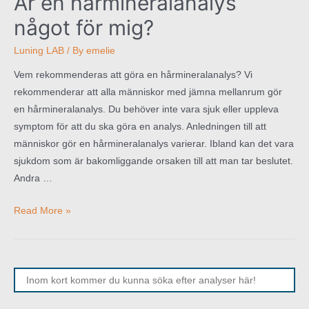
Är en hårmineralanalys
något för mig?
Luning LAB
/ By
emelie
Vem rekommenderas att göra en hårmineralanalys? Vi
rekommenderar att alla människor med jämna mellanrum gör
en hårmineralanalys. Du behöver inte vara sjuk eller uppleva
symptom för att du ska göra en analys. Anledningen till att
människor gör en hårmineralanalys varierar. Ibland kan det vara
sjukdom som är bakomliggande orsaken till att man tar beslutet.
Andra …
Är
Read More »
en
hårmineralanalys
något
Search
för
for:
mig?