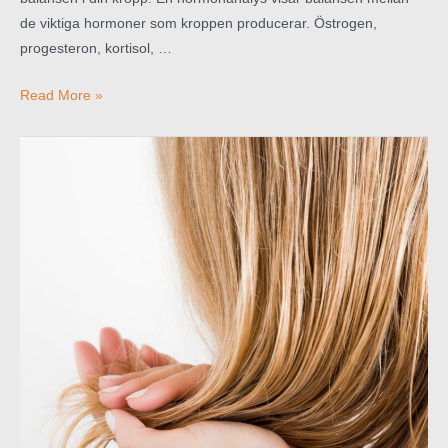
de viktiga hormoner som kroppen producerar. Östrogen,
progesteron, kortisol, …
Hormonanalys?
Read More »
Hormonell
obalans?